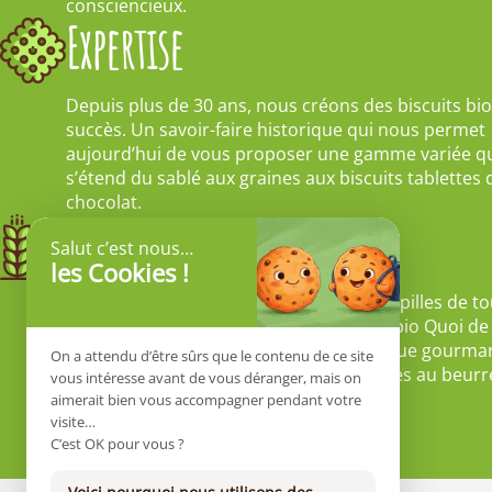
consciencieux.
Expertise
Depuis plus de 30 ans, nous créons des biscuits bio
succès. Un savoir-faire historique qui nous permet
aujourd’hui de vous proposer une gamme variée q
s’étend du sablé aux graines aux biscuits tablettes 
chocolat.
Gourmandise / Plaisir
Salut c’est nous…
les Cookies !
Notre large choix, permet de ravir les papilles de to
gourmands pour allier gourmandise et bio Quoi de
tentant qu’un biscuit au chocolat ? chaque gourm
On a attendu d’être sûrs que le contenu de ce site
peux trouver son plaisir avec des recettes au beurr
vous intéresse avant de vous déranger, mais on
chocolat, ou aux graines.
aimerait bien vous accompagner pendant votre
visite…
C’est OK pour vous ?