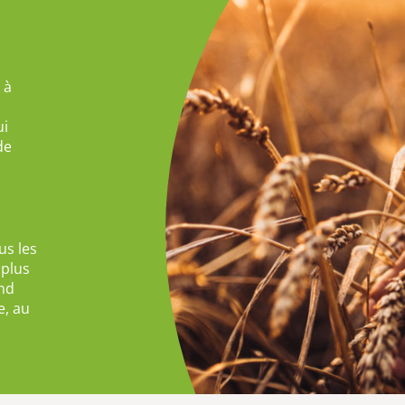
 à
ui
de
us les
 plus
and
e, au