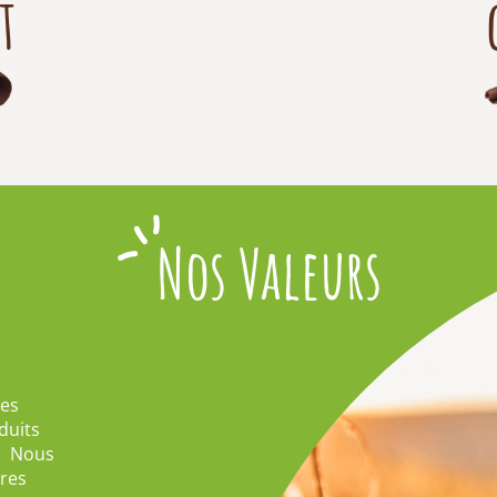
t
Nos Valeurs
ées
duits
s. Nous
ires