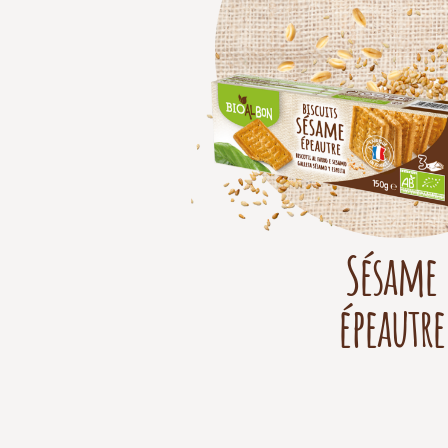
Sésame
épeautre