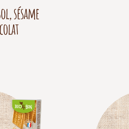
ol, sésame
ocolat